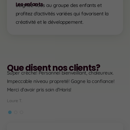
Les enfants
Joignez-vous au groupe des enfants et
profitez d'activités variées qui favorisent la
créativité et le développement.
Que disent nos clients?
Super crèche! Personnel bienveillant, chaleureux.
âte
Mag
Impeccable niveau propreté! Gagne la confiance!
n’h
Merci d’avoir pris soin d’Haris!
Han
Laure T.